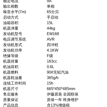
额定电流
9A
输出相数
单相
噪音水平(7m)
65分贝
启动方式
手启动
油箱容积
15L
机器净重
44kg
发动机型号
EM168
电压调节系统
AVR
发动机形式
四冲程
发动机功率
4.1KW
绝缘等级
F级
机器排量
163cc
机油容积
0.6L
机器燃料
90#无铅汽油
机器耗油量
365g/h
连续工作时间
15h
机器尺寸
665*450*485mm
售后服务
伊藤原装 全国联保
质量保证
质保一年 终身维护
产品信息
含13%增值税