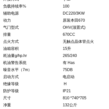
负载持续率%
100
辅助电源
DC220/3KW
动力
原装本田670
气门型式
OHV(顶置式)
排量
670CC
点火方式
无触点晶体管点火
油箱容积
15升
耗油量g/hp.hr
265/240
机油警告系统
有 Has
噪音水平（7m）
75DB
启动方式
电启动
绝缘等级
H
防护等级
IP21
尺寸
810 *740*705
净重
132公斤