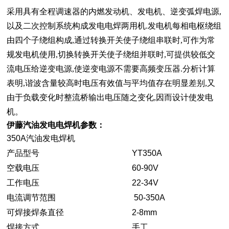
采用具有全程调速器的内燃发动机、发电机、逆变弧焊电源,
以及二次控制系统构成发电电焊两用机.发电机每相电枢绕组
由四个子绕组构成,通过转换开关使子绕组串联时,可作为常
规发电机使用,切换转换开关使子绕组并联时,可提供较低交
流电压给逆变电源,使逆变电源不需要高频变压器.分析计算
表明,谐波含量较高时电压有效值与平均值存在明显差别,又
由于负载变化时整流桥输出电压随之变化,因而设计使发电
机。
伊藤汽油发电电焊机参数：
350A汽油发电焊机
产品型号
YT350A
空载电压
60-90V
工作电压
22-34V
电流调节范围
50-350A
可焊接焊条直径
2-8mm
焊接方式
手工